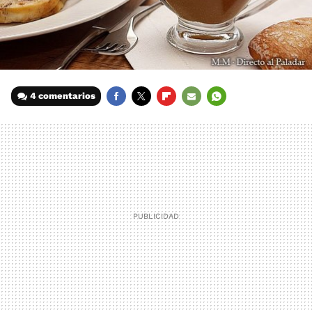
4 comentarios
FACEBOOK
TWITTER
FLIPBOARD
E-
WHATSAPP
MAIL