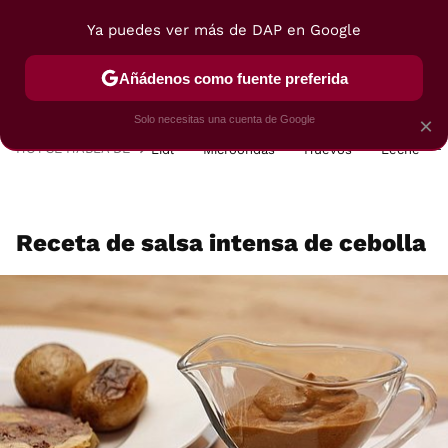
Ya puedes ver más de DAP en Google
MENÚ
NUEVO
Añádenos como fuente preferida
POSTRES
VIAJES
SELECCIÓN
VEGUI
Solo necesitas una cuenta de Google
×
HOY SE HABLA DE
Lidl
Microondas
Huevos
Leche
Receta de salsa intensa de cebolla