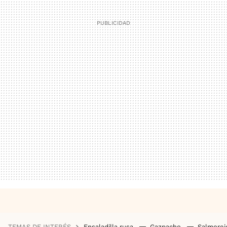
TEMAS DE INTERÉS
Ensaladilla rusa
Gazpacho
Salmore