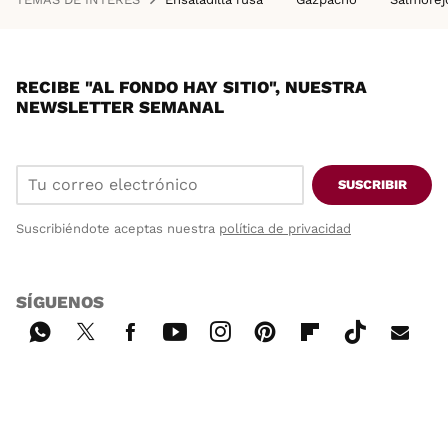
RECIBE "AL FONDO HAY SITIO", NUESTRA
NEWSLETTER SEMANAL
SUSCRIBIR
Suscribiéndote aceptas nuestra
política de privacidad
SÍGUENOS
Wh
Twi
Fac
You
Inst
Pint
Flip
Tikt
E-
ats
tter
ebo
tub
agr
ere
boa
ok
mai
App
ok
e
am
st
rd
l