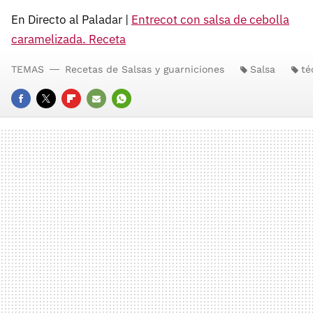
En Directo al Paladar |
Entrecot con salsa de cebolla
caramelizada. Receta
TEMAS
Recetas de Salsas y guarniciones
Salsa
té
FACEBOOK
TWITTER
FLIPBOARD
E-
WHATSAPP
MAIL