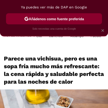
Ya puedes ver más de DAP en Google
MENÚ
NUEVO
Añádenos como fuente preferida
POSTRES
VIAJES
SELECCIÓN
VEGUI
Solo necesitas una cuenta de Google
×
HOY SE HABLA DE
Lidl
Carrefour
Alcampo
Pueblo
Parece una vichisua, pero es una
sopa fría mucho más refrescante:
la cena rápida y saludable perfecta
para las noches de calor