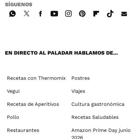
SÍGUENOS
Wh
Twi
Fac
You
Inst
Pint
Flip
Tikt
E-
ats
tter
ebo
tub
agr
ere
boa
ok
mai
App
ok
e
am
st
rd
l
EN DIRECTO AL PALADAR HABLAMOS DE...
Recetas con Thermomix
Postres
Vegui
Viajes
Recetas de Aperitivos
Cultura gastronómica
Pollo
Recetas Saludables
Restaurantes
Amazon Prime Day junio
2026