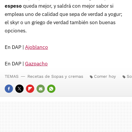
espeso
queda mejor, y saldrá con mejor sabor si
empleas uno de calidad que sepa de verdad a yogur;
el skyr o un griego de verdad también son buenas
opciones.
En DAP |
Ajoblanco
En DAP |
Gazpacho
TEMAS
Recetas de Sopas y cremas
Comer hoy
So
FACEBOOK
TWITTER
FLIPBOARD
E-
WHATSAPP
MAIL