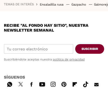
TEMAS DE INTERÉS
Ensaladilla rusa
Gazpacho
Salmore
RECIBE "AL FONDO HAY SITIO", NUESTRA
NEWSLETTER SEMANAL
SUSCRIBIR
Suscribiéndote aceptas nuestra
política de privacidad
SÍGUENOS
Wh
Twi
Fac
You
Inst
Pint
Flip
Tikt
E-
ats
tter
ebo
tub
agr
ere
boa
ok
mai
App
ok
e
am
st
rd
l