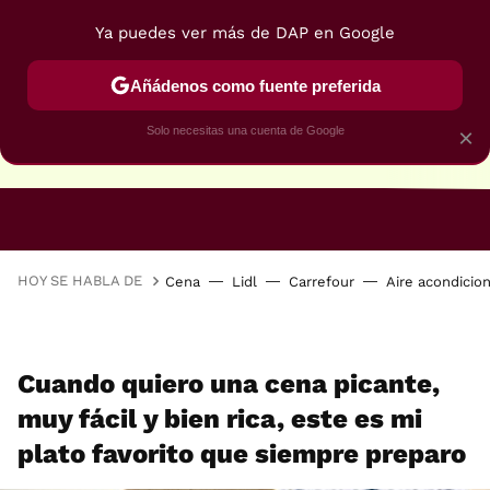
Ya puedes ver más de DAP en Google
Añádenos como fuente preferida
Solo necesitas una cuenta de Google
×
RECETAS VEGANAS
RECETAS VEGETARIANAS
HOY SE HABLA DE
Cena
Lidl
Carrefour
Aire acondicio
Cuando quiero una cena picante,
muy fácil y bien rica, este es mi
plato favorito que siempre preparo