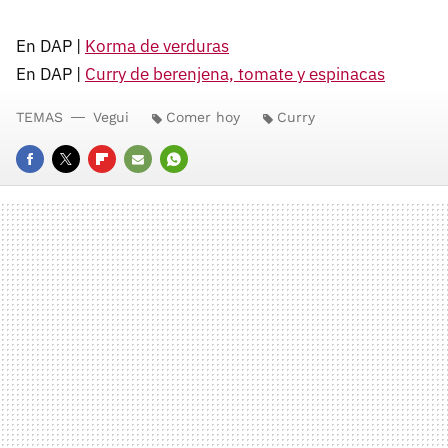
En DAP |
Korma de verduras
En DAP |
Curry de berenjena, tomate y espinacas
TEMAS
Vegui
Comer hoy
Curry
FACEBOOK
TWITTER
FLIPBOARD
E-
WHATSAPP
MAIL