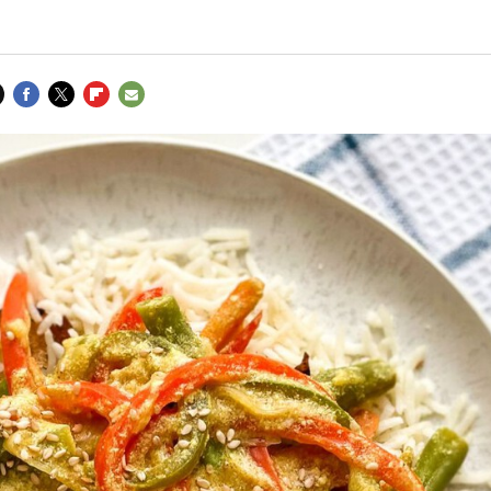
FACEBOOK
TWITTER
FLIPBOARD
E-
MAIL