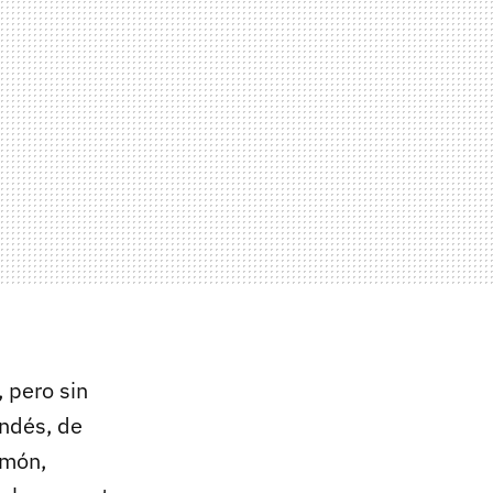
, pero sin
andés, de
imón,