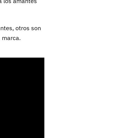
a los amantes
ntes, otros son
a marca.