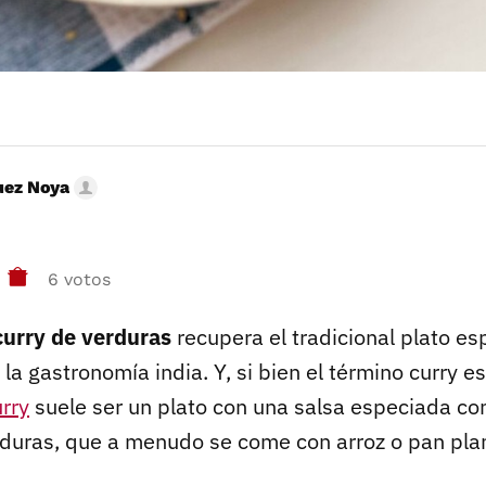
uez Noya
6 votos
curry de verduras
recupera el tradicional plato e
la gastronomía india. Y, si bien el término curry e
rry
suele ser un plato con una salsa especiada con
duras, que a menudo se come con arroz o pan pla