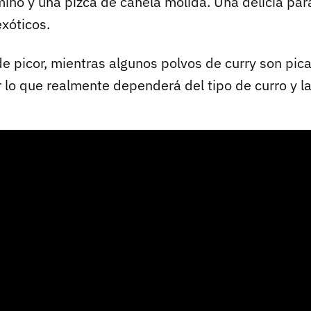
ino y una pizca de canela molida. Una delicia par
xóticos.
e picor, mientras algunos polvos de curry son pica
 lo que realmente dependerá del tipo de curro y l