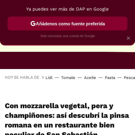
Ya puedes ver más de DAP en Google
Añádenos como fuente preferida
Solo necesitas una cuenta de Google
×
RECETAS VEGANAS
RECETAS VEGETARIANAS
HOY SE HABLA DE
Lidl
Tomate
Aceite
Pasta
Pesc
Con mozzarella vegetal, pera y
champiñones: así descubrí la pinsa
romana en un restaurante bien
peculiar de San Sebastián