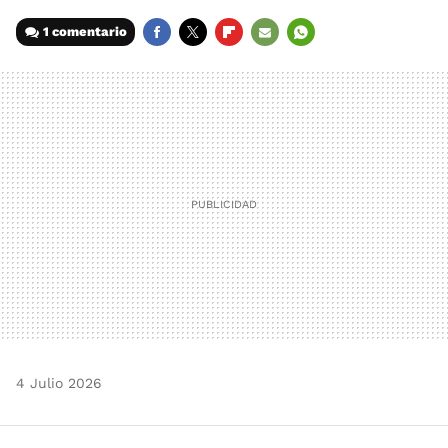
1 comentario
FACEBOOK
TWITTER
FLIPBOARD
E-
WHATSAPP
MAIL
4 Julio 2026