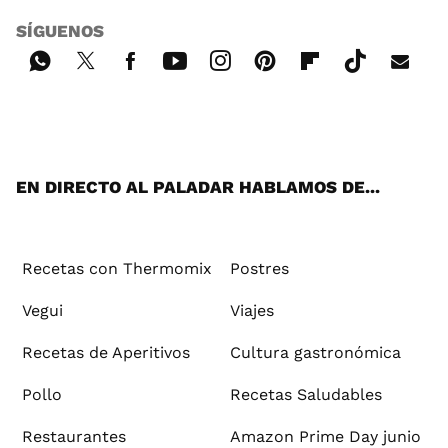
SÍGUENOS
Wh
Twi
Fac
You
Inst
Pint
Flip
Tikt
E-
ats
tter
ebo
tub
agr
ere
boa
ok
mai
App
ok
e
am
st
rd
l
EN DIRECTO AL PALADAR HABLAMOS DE...
Recetas con Thermomix
Postres
Vegui
Viajes
Recetas de Aperitivos
Cultura gastronómica
Pollo
Recetas Saludables
Restaurantes
Amazon Prime Day junio