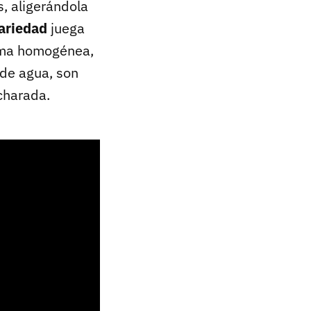
, aligerándola
variedad
juega
rema homogénea,
 de agua, son
ucharada.