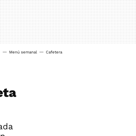
o
Menú semanal
Cafetera
eta
ada