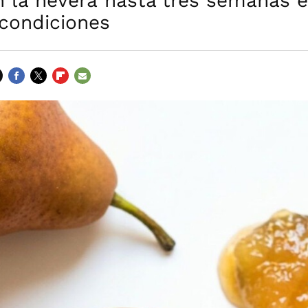
n la nevera hasta tres semanas 
 condiciones
FACEBOOK
TWITTER
FLIPBOARD
E-
MAIL