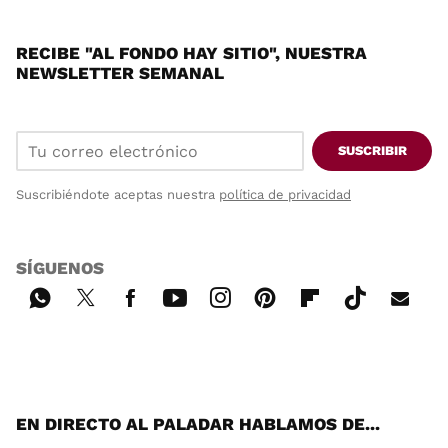
RECIBE "AL FONDO HAY SITIO", NUESTRA
NEWSLETTER SEMANAL
SUSCRIBIR
Suscribiéndote aceptas nuestra
política de privacidad
SÍGUENOS
Wh
Twi
Fac
You
Inst
Pint
Flip
Tikt
E-
ats
tter
ebo
tub
agr
ere
boa
ok
mai
App
ok
e
am
st
rd
l
EN DIRECTO AL PALADAR HABLAMOS DE...