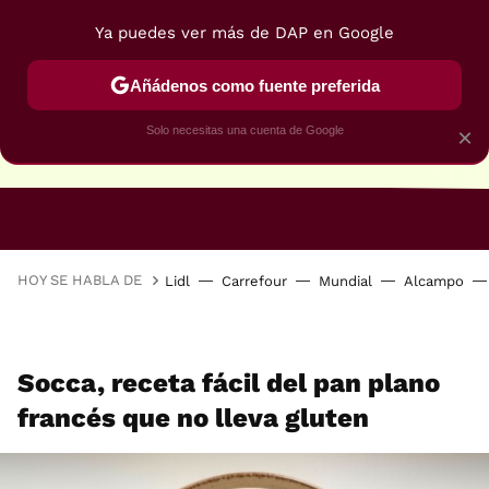
Ya puedes ver más de DAP en Google
Añádenos como fuente preferida
Solo necesitas una cuenta de Google
×
RECETAS VEGANAS
RECETAS VEGETARIANAS
HOY SE HABLA DE
Lidl
Carrefour
Mundial
Alcampo
Socca, receta fácil del pan plano
francés que no lleva gluten