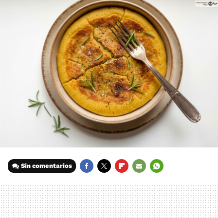
Sin comentarios
FACEBOOK
TWITTER
FLIPBOARD
E-
WHATSAPP
MAIL