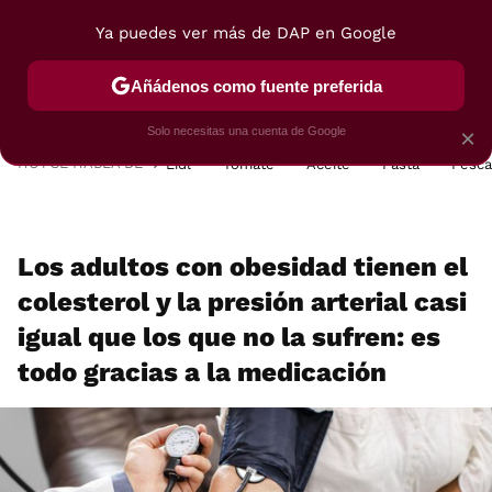
Ya puedes ver más de DAP en Google
MENÚ
NUEVO
Añádenos como fuente preferida
POSTRES
VIAJES
SELECCIÓN
VEGUI
Solo necesitas una cuenta de Google
×
HOY SE HABLA DE
Lidl
Tomate
Aceite
Pasta
Pesc
Los adultos con obesidad tienen el
colesterol y la presión arterial casi
igual que los que no la sufren: es
todo gracias a la medicación