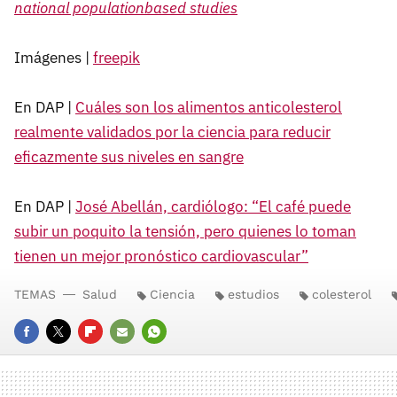
national populationbased studies
Imágenes |
freepik
En DAP |
Cuáles son los alimentos anticolesterol
realmente validados por la ciencia para reducir
eficazmente sus niveles en sangre
En DAP |
José Abellán, cardiólogo: “El café puede
subir un poquito la tensión, pero quienes lo toman
tienen un mejor pronóstico cardiovascular”
TEMAS
Salud
Ciencia
estudios
colesterol
FACEBOOK
TWITTER
FLIPBOARD
E-
WHATSAPP
MAIL