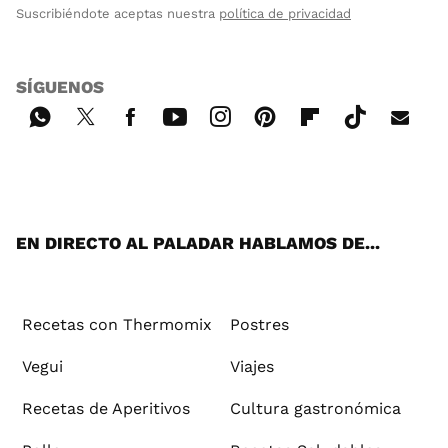
Suscribiéndote aceptas nuestra
política de privacidad
SÍGUENOS
Wh
Twi
Fac
You
Inst
Pint
Flip
Tikt
E-
ats
tter
ebo
tub
agr
ere
boa
ok
mai
App
ok
e
am
st
rd
l
EN DIRECTO AL PALADAR HABLAMOS DE...
Recetas con Thermomix
Postres
Vegui
Viajes
Recetas de Aperitivos
Cultura gastronómica