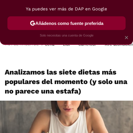
Ya puedes ver más de DAP en Google
MENÚ
NUEVO
Añádenos como fuente preferida
POSTRES
VIAJES
SELECCIÓN
VEGUI
Solo necesitas una cuenta de Google
×
HOY SE HABLA DE
Cena
Lidl
Carrefour
Aire acondicio
Analizamos las siete dietas más
populares del momento (y solo una
no parece una estafa)