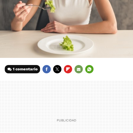
1 comentario
FACEBOOK
TWITTER
FLIPBOARD
E-
WHATSAPP
MAIL