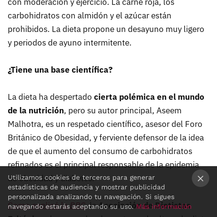
con moderación y ejercicio. La carne roja, los
carbohidratos con almidón y el azúcar están
prohibidos. La dieta propone un desayuno muy ligero
y periodos de ayuno intermitente.
¿Tiene una base científica?
La dieta ha despertado
cierta polémica en el mundo
de la nutrición
, pero su autor principal, Aseem
Malhotra, es un respetado científico, asesor del Foro
Británico de Obesidad, y ferviente defensor de la idea
de que el aumento del consumo de carbohidratos
refinados es el principal responsable de la epidemia
de obesidad y diabetes.
Utilizamos cookies de terceros para generar
estadísticas de audiencia y mostrar publicidad
×
personalizada analizando tu navegación. Si sigues
Como explicó la
BBC
, la
Asociación de Dietistas
navegando estarás aceptando su uso.
Más información