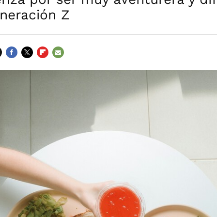
eneración Z
FACEBOOK
TWITTER
FLIPBOARD
E-
MAIL