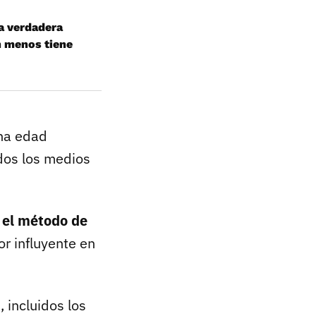
la verdadera
n menos tiene
na edad
dos los medios
y
el método de
or influyente en
 incluidos los