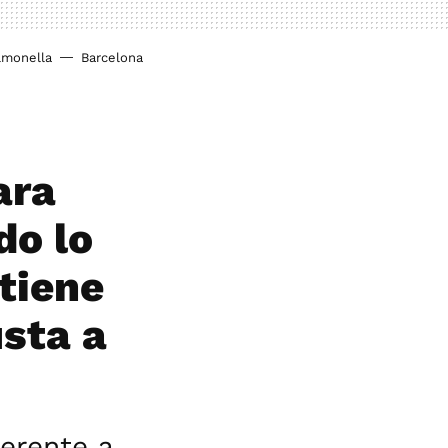
lmonella
Barcelona
ara
do lo
tiene
usta a
ferente a