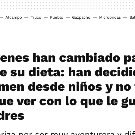
Alcampo
Truco
Pueblo
Gazpacho
Microondas
Sa
venes han cambiado p
e su dieta: han decidi
men desde niños y no 
e ver con lo que le g
dres
riza por ser muy aventurera y di