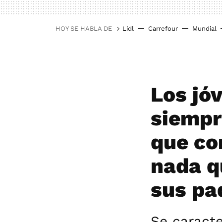
HOY SE HABLA DE
Lidl
Carrefour
Mundial
Los jó
siempr
que co
nada qu
sus pa
Se caracte