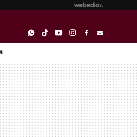
I
WHATSAPP
TIKTOK
YOUTUBE
INSTAGRAM
FACEBOOK
E-
MAIL