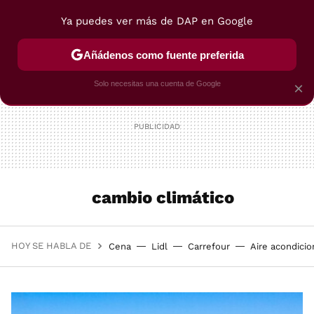
Ya puedes ver más de DAP en Google
MENÚ
NUEVO
Añádenos como fuente preferida
POSTRES
VIAJES
SELECCIÓN
VEGUI
Solo necesitas una cuenta de Google
×
cambio climático
HOY SE HABLA DE
Cena
Lidl
Carrefour
Aire acondici