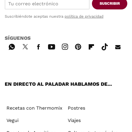
SUSCRIBIR
Suscribiéndote aceptas nuestra
política de privacidad
SÍGUENOS
Wh
Twi
Fac
You
Inst
Pint
Flip
Tikt
E-
ats
tter
ebo
tub
agr
ere
boa
ok
mai
App
ok
e
am
st
rd
l
EN DIRECTO AL PALADAR HABLAMOS DE...
Recetas con Thermomix
Postres
Vegui
Viajes