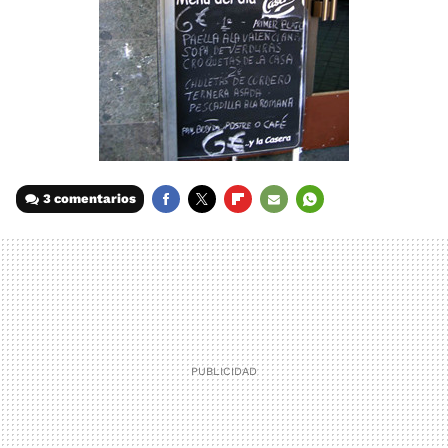
3 comentarios
FACEBOOK
TWITTER
FLIPBOARD
E-
WHATSAPP
MAIL