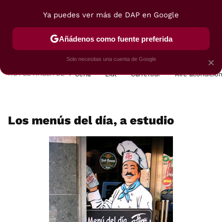
Ya puedes ver más de DAP en Google
MENÚ
NUEVO
Añádenos como fuente preferida
POSTRES
VIAJES
SELECCIÓN
VEGUI
Solo necesitas una cuenta de Google
×
HOY SE HABLA DE
Cena
Lidl
Carrefour
Aire acondicio
Los menús del día, a estudio