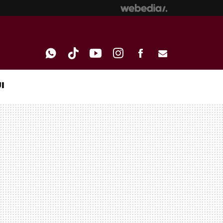
I
WHATSAPP
TIKTOK
YOUTUBE
INSTAGRAM
FACEBOOK
E-
MAIL