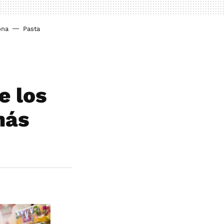
ona
Pasta
e los
más