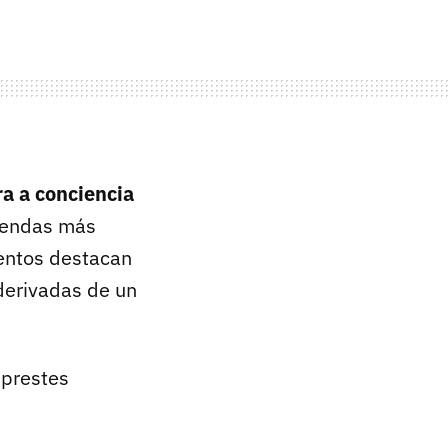
a a conciencia
eyendas más
entos destacan
derivadas de un
 prestes