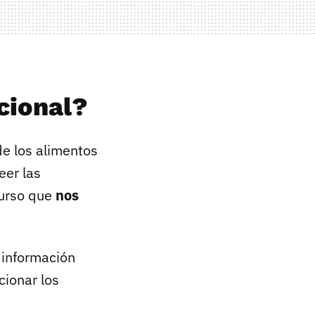
cional?
e los alimentos
eer las
curso que
nos
 información
ionar los