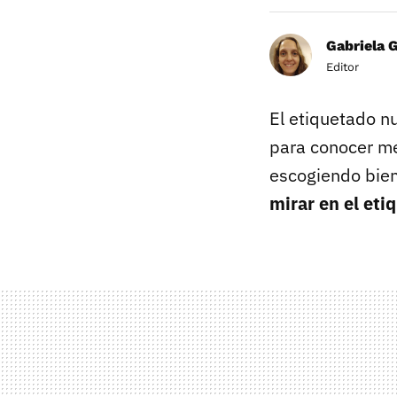
Gabriela 
Editor
El etiquetado nu
para conocer me
escogiendo bien
mirar en el eti