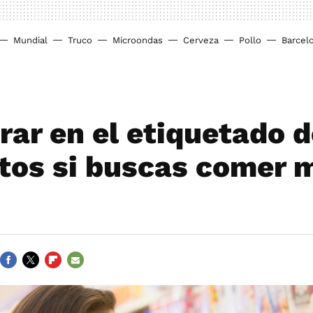
Mundial
Truco
Microondas
Cerveza
Pollo
Barcel
rar en el etiquetado d
tos si buscas comer 
FACEBOOK
TWITTER
FLIPBOARD
E-
MAIL