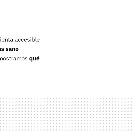
mienta accesible
s sano
e mostramos
qué