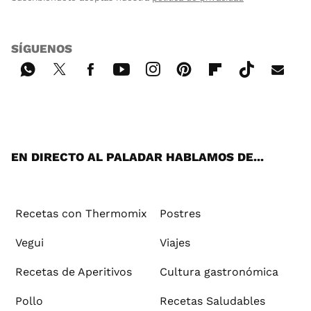
SÍGUENOS
Wh
Twi
Fac
You
Inst
Pint
Flip
Tikt
E-
ats
tter
ebo
tub
agr
ere
boa
ok
mai
App
ok
e
am
st
rd
l
EN DIRECTO AL PALADAR HABLAMOS DE...
Recetas con Thermomix
Postres
Vegui
Viajes
Recetas de Aperitivos
Cultura gastronómica
Pollo
Recetas Saludables