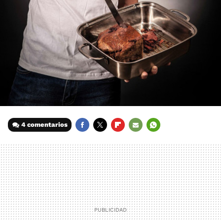
4 comentarios
FACEBOOK
TWITTER
FLIPBOARD
E-
WHATSAPP
MAIL