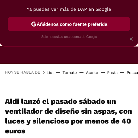
Ya puedes ver más de DAP en Google
Añádenos como fuente preferida
CAFETERAS
FREIDORAS DE AIRE
GUÍAS DE 
Solo necesitas una cuenta de Google
×
HOY SE HABLA DE
Lidl
Tomate
Aceite
Pasta
Pesc
Aldi lanzó el pasado sábado un
ventilador de diseño sin aspas, con
luces y silencioso por menos de 40
euros