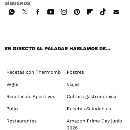
SÍGUENOS
Wh
Twi
Fac
You
Inst
Pint
Flip
Tikt
E-
ats
tter
ebo
tub
agr
ere
boa
ok
mai
App
ok
e
am
st
rd
l
EN DIRECTO AL PALADAR HABLAMOS DE...
Recetas con Thermomix
Postres
Vegui
Viajes
Recetas de Aperitivos
Cultura gastronómica
Pollo
Recetas Saludables
Restaurantes
Amazon Prime Day junio
2026