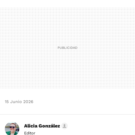
FACEBOOK
TWITTER
FLIPBOARD
E-
WHATSAPP
MAIL
15 Junio 2026
Alicia González
Editor