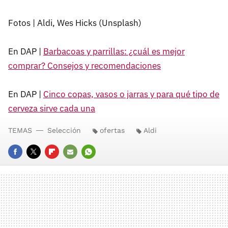
Fotos | Aldi, Wes Hicks (Unsplash)
En DAP |
Barbacoas y parrillas: ¿cuál es mejor
comprar? Consejos y recomendaciones
En DAP |
Cinco copas, vasos o jarras y para qué tipo de
cerveza sirve cada una
TEMAS
Selección
ofertas
Aldi
FACEBOOK
TWITTER
FLIPBOARD
E-
WHATSAPP
MAIL