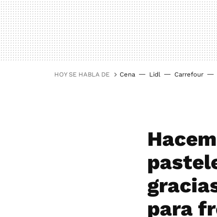
HOY SE HABLA DE
Cena
Lidl
Carrefour
Hacemo
pastel
gracia
para fr