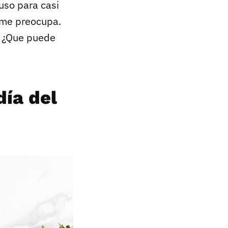
 uso para casi
o me preocupa.
¿Que puede
día del