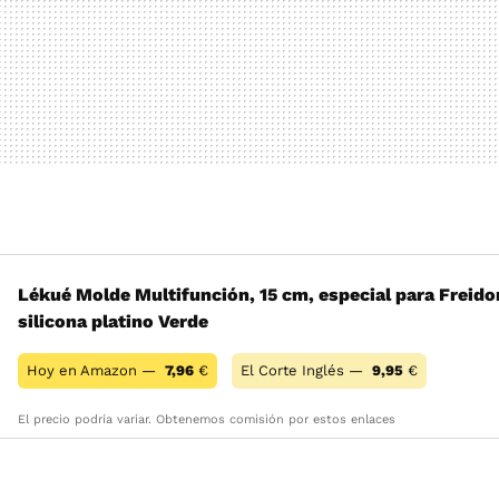
Lékué Molde Multifunción, 15 cm, especial para Freidora
silicona platino Verde
Hoy en Amazon —
7,96
€
El Corte Inglés —
9,95
€
El precio podría variar. Obtenemos comisión por estos enlaces