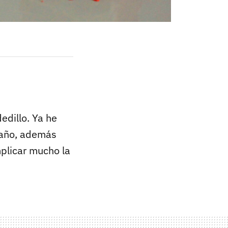
dedillo. Ya he
e año, además
plicar mucho la