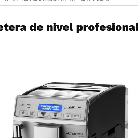
El precio podría variar. Obtenemos comisión por estos enlaces
etera de nivel profesiona