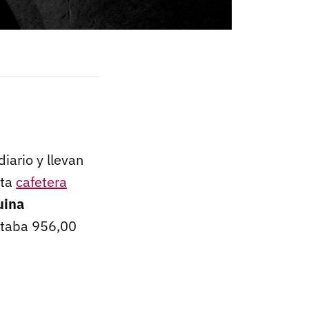
iario y llevan
sta
cafetera
uina
staba 956,00