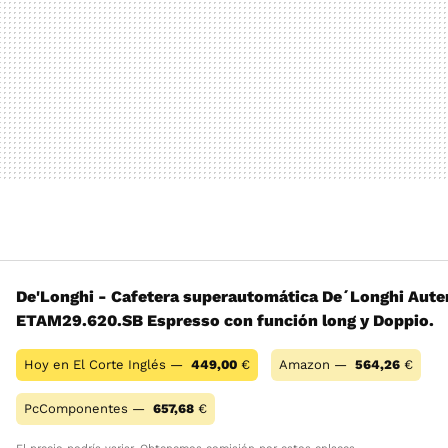
De'Longhi - Cafetera superautomática De´Longhi Aute
ETAM29.620.SB Espresso con función long y Doppio.
Hoy en El Corte Inglés —
449,00
€
Amazon —
564,26
€
PcComponentes —
657,68
€