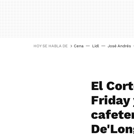
HOY SE HABLA DE
Cena
Lidl
José Andrés
El Cort
Friday 
cafete
De'Lon