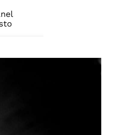
nel
usto