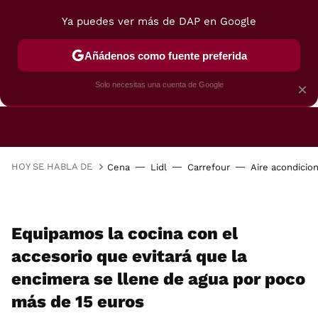
Ya puedes ver más de DAP en Google
Añádenos como fuente preferida
CAFETERAS
FREIDORAS DE AIRE
GUÍAS DE 
Solo necesitas una cuenta de Google
×
HOY SE HABLA DE
Cena
Lidl
Carrefour
Aire acondicio
Equipamos la cocina con el
accesorio que evitará que la
encimera se llene de agua por poco
más de 15 euros