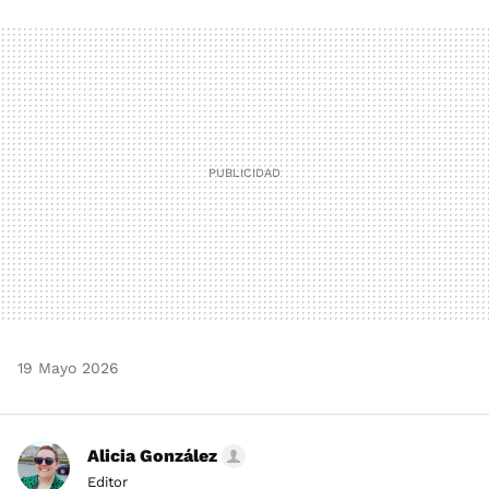
FACEBOOK
TWITTER
FLIPBOARD
E-
WHATSAPP
MAIL
19 Mayo 2026
Alicia González
Editor