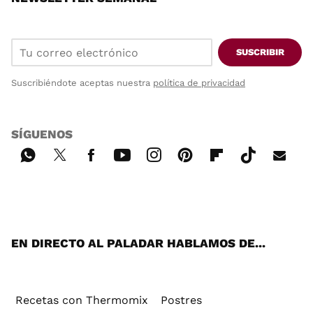
SUSCRIBIR
Suscribiéndote aceptas nuestra
política de privacidad
SÍGUENOS
Wh
Twi
Fac
You
Inst
Pint
Flip
Tikt
E-
ats
tter
ebo
tub
agr
ere
boa
ok
mai
App
ok
e
am
st
rd
l
EN DIRECTO AL PALADAR HABLAMOS DE...
Recetas con Thermomix
Postres