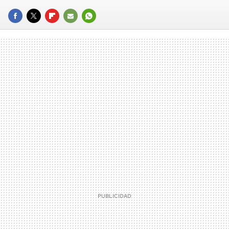
FACEBOOK
TWITTER
FLIPBOARD
E-
WHATSAPP
MAIL