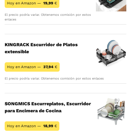
Hoy en Amazon —
19,99
€
El precio podría variar. Obtenemos comisión por estos
enlaces
KINGRACK Escurridor de Platos
extensible
Hoy en Amazon —
37,94
€
El precio podría variar. Obtenemos comisión por estos enlaces
SONGMICS Escurreplatos, Escurridor
para Encimera de Cocina
Hoy en Amazon —
18,99
€