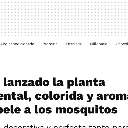
Aire acondicionado
Proteína
Ensalada
Millonario
Chocol
 lanzado la planta
ntal, colorida y arom
pele a los mosquitos
 decorativa y perfecta tanto par