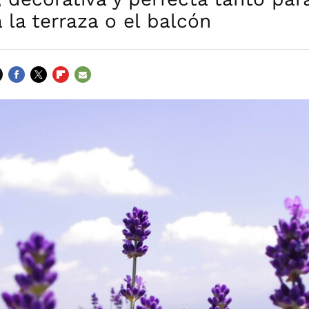
la terraza o el balcón
FACEBOOK
TWITTER
FLIPBOARD
E-
MAIL