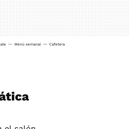
ate
Menú semanal
Cafetera
ática
a el salón