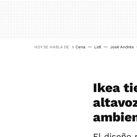
HOY SE HABLA DE
Cena
Lidl
José Andrés
Ikea ti
altavo
ambien
El diseño