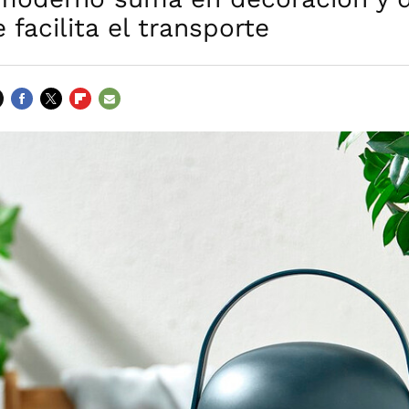
 facilita el transporte
FACEBOOK
TWITTER
FLIPBOARD
E-
MAIL