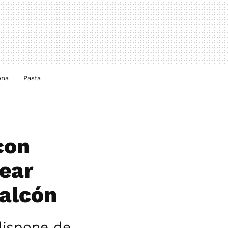
ona
Pasta
con
rear
balcón
dispone de