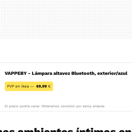
VAPPEBY - Lámpara altavoz Bluetooth, exterior/azul
PVP en Ikea —
69,99
€
El precio podría variar. Obtenemos comisión por estos enlaces
os ambientes íntimos en