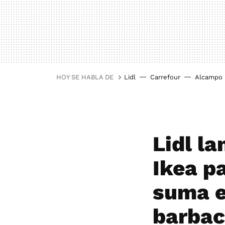
HOY SE HABLA DE
Lidl
Carrefour
Alcampo
Lidl la
Ikea pa
suma e
barba