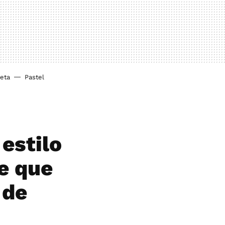
ieta
Pastel
 estilo
ue que
 de