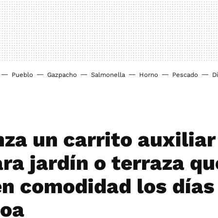
Pueblo
Gazpacho
Salmonella
Horno
Pescado
D
nza un carrito auxiliar
ra jardín o terraza q
n comodidad los días
coa