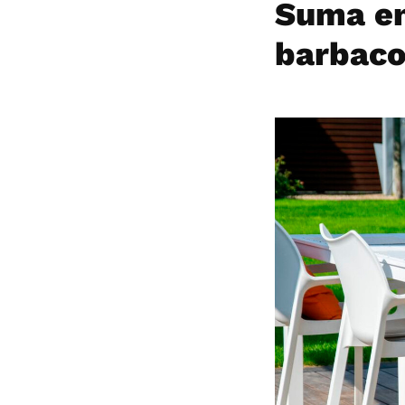
Suma en
barbac