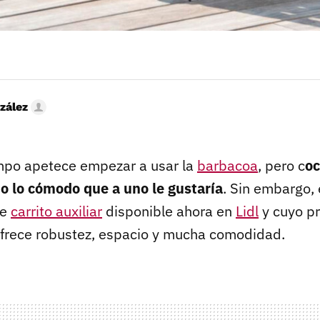
zález
mpo apetece empezar a usar la
barbacoa
, pero c
oc
do lo cómodo que a uno le gustaría
. Sin embargo,
te
carrito auxiliar
disponible ahora en
Lidl
y cuyo pr
Ofrece robustez, espacio y mucha comodidad.