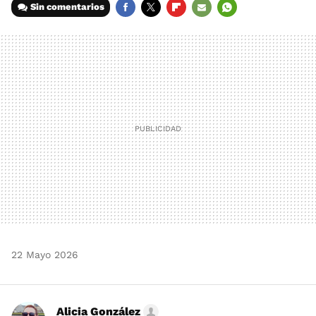
Sin comentarios
FACEBOOK
TWITTER
FLIPBOARD
E-
WHATSAPP
MAIL
22 Mayo 2026
Alicia González