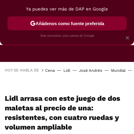
Ya puedes ver más de DAP en Google
Añádenos como fuente preferida
CAFETERAS
FREIDORAS DE AIRE
GUÍAS DE 
Solo necesitas una cuenta de Google
×
HOY SE HABLA DE
Cena
Lidl
José Andrés
Mundial
Lidl arrasa con este juego de dos
maletas al precio de una:
resistentes, con cuatro ruedas y
volumen ampliable