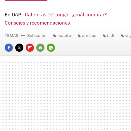
En DAP |
Cafeteras De'Longhi: ¿cuál comprar?
Consejos y recomendaciones
TEMAS
Selección
maleta
ofertas
Lidl
via
FACEBOOK
TWITTER
FLIPBOARD
E-
WHATSAPP
MAIL