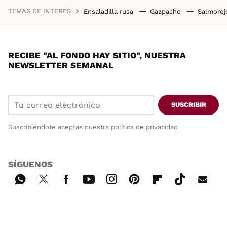
TEMAS DE INTERÉS
Ensaladilla rusa
Gazpacho
Salmore
RECIBE "AL FONDO HAY SITIO", NUESTRA
NEWSLETTER SEMANAL
SUSCRIBIR
Suscribiéndote aceptas nuestra
política de privacidad
SÍGUENOS
Wh
Twi
Fac
You
Inst
Pint
Flip
Tikt
E-
ats
tter
ebo
tub
agr
ere
boa
ok
mai
App
ok
e
am
st
rd
l