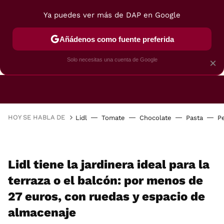
Ya puedes ver más de DAP en Google
Añádenos como fuente preferida
CAFETERAS
FREIDORAS DE AIRE
GUÍAS DE 
Solo necesitas una cuenta de Google
×
HOY SE HABLA DE
Lidl
Tomate
Chocolate
Pasta
P
Lidl tiene la jardinera ideal para la
terraza o el balcón: por menos de
27 euros, con ruedas y espacio de
almacenaje