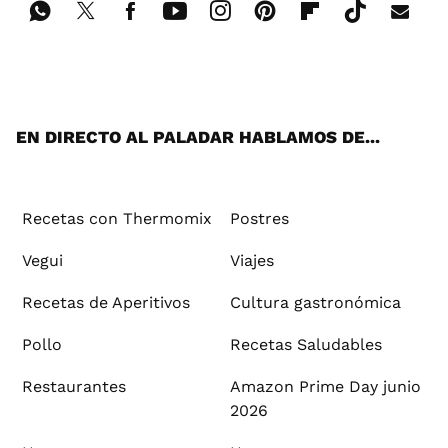
Wh
Twi
Fac
You
Inst
Pint
Flip
Tikt
E-
ats
tter
ebo
tub
agr
ere
boa
ok
mai
App
ok
e
am
st
rd
l
EN DIRECTO AL PALADAR HABLAMOS DE...
Recetas con Thermomix
Postres
Vegui
Viajes
Recetas de Aperitivos
Cultura gastronómica
Pollo
Recetas Saludables
Restaurantes
Amazon Prime Day junio
2026