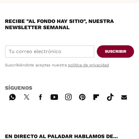
RECIBE "AL FONDO HAY SITIO", NUESTRA
NEWSLETTER SEMANAL
SUSCRIBIR
Suscribiéndote aceptas nuestra
política de privacidad
SÍGUENOS
Wh
Twi
Fac
You
Inst
Pint
Flip
Tikt
E-
ats
tter
ebo
tub
agr
ere
boa
ok
mai
App
ok
e
am
st
rd
l
EN DIRECTO AL PALADAR HABLAMOS DE...