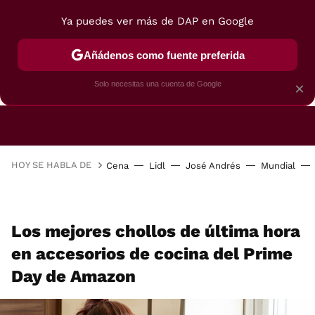
Ya puedes ver más de DAP en Google
Añádenos como fuente preferida
CAFETERAS
FREIDORAS DE AIRE
GUÍAS DE 
Solo necesitas una cuenta de Google
×
HOY SE HABLA DE
Cena
Lidl
José Andrés
Mundial
Los mejores chollos de última hora
en accesorios de cocina del Prime
Day de Amazon