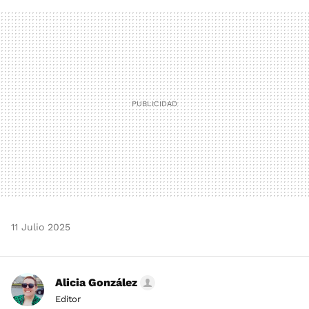
FACEBOOK
TWITTER
FLIPBOARD
E-
WHATSAPP
MAIL
11 Julio 2025
Alicia González
Editor