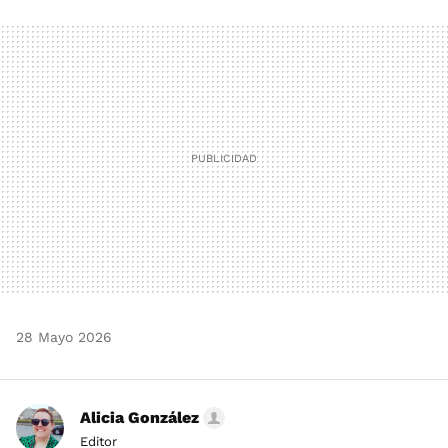
FACEBOOK
TWITTER
FLIPBOARD
E-
WHATSAPP
MAIL
28 Mayo 2026
Alicia González
Editor