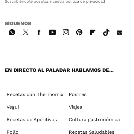
Suscribiéndote aceptas nuestra
política de privacidad
SÍGUENOS
Wh
Twi
Fac
You
Inst
Pint
Flip
Tikt
E-
ats
tter
ebo
tub
agr
ere
boa
ok
mai
App
ok
e
am
st
rd
l
EN DIRECTO AL PALADAR HABLAMOS DE...
Recetas con Thermomix
Postres
Vegui
Viajes
Recetas de Aperitivos
Cultura gastronómica
Pollo
Recetas Saludables