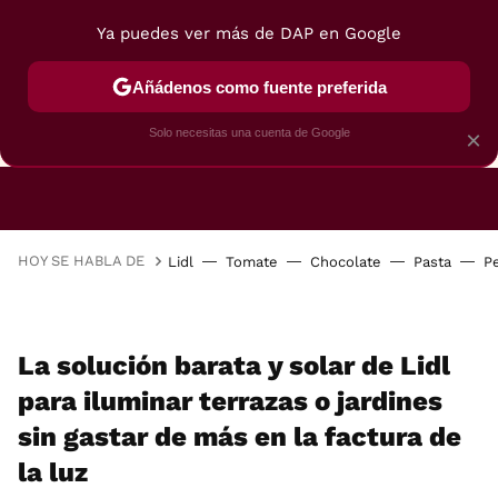
Ya puedes ver más de DAP en Google
Añádenos como fuente preferida
CAFETERAS
FREIDORAS DE AIRE
GUÍAS DE 
Solo necesitas una cuenta de Google
×
HOY SE HABLA DE
Lidl
Tomate
Chocolate
Pasta
P
La solución barata y solar de Lidl
para iluminar terrazas o jardines
sin gastar de más en la factura de
la luz