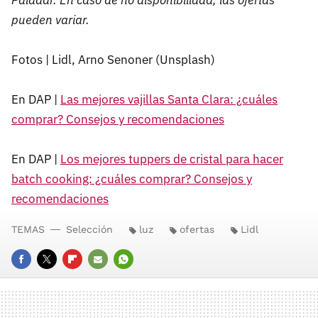
Paladar. En caso de no disponibilidad, las ofertas
pueden variar.
Fotos | Lidl, Arno Senoner (Unsplash)
En DAP |
Las mejores vajillas Santa Clara: ¿cuáles
comprar? Consejos y recomendaciones
En DAP |
Los mejores tuppers de cristal para hacer
batch cooking: ¿cuáles comprar? Consejos y
recomendaciones
TEMAS
Selección
luz
ofertas
Lidl
FACEBOOK
TWITTER
FLIPBOARD
E-
WHATSAPP
MAIL