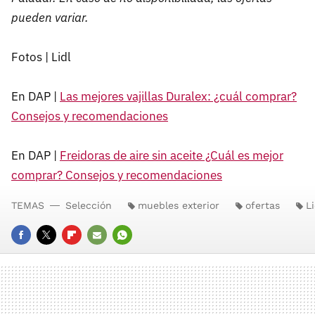
pueden variar.
Fotos | Lidl
En DAP |
Las mejores vajillas Duralex: ¿cuál comprar?
Consejos y recomendaciones
En DAP |
Freidoras de aire sin aceite ¿Cuál es mejor
comprar? Consejos y recomendaciones
TEMAS
Selección
muebles exterior
ofertas
Li
FACEBOOK
TWITTER
FLIPBOARD
E-
WHATSAPP
MAIL