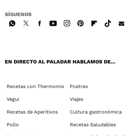
SÍGUENOS
Wh
Twi
Fac
You
Inst
Pint
Flip
Tikt
E-
ats
tter
ebo
tub
agr
ere
boa
ok
mai
App
ok
e
am
st
rd
l
EN DIRECTO AL PALADAR HABLAMOS DE...
Recetas con Thermomix
Postres
Vegui
Viajes
Recetas de Aperitivos
Cultura gastronómica
Pollo
Recetas Saludables