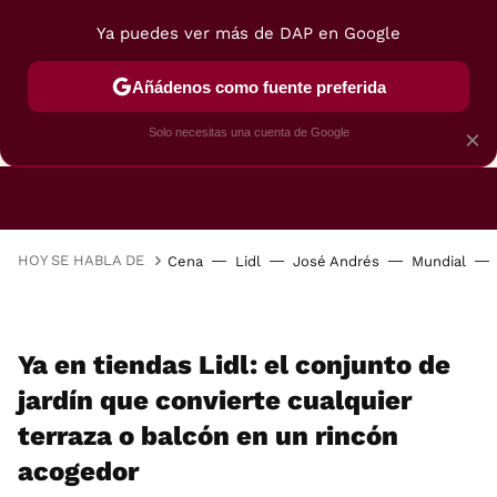
Ya puedes ver más de DAP en Google
Añádenos como fuente preferida
CAFETERAS
FREIDORAS DE AIRE
GUÍAS DE 
Solo necesitas una cuenta de Google
×
HOY SE HABLA DE
Cena
Lidl
José Andrés
Mundial
Ya en tiendas Lidl: el conjunto de
jardín que convierte cualquier
terraza o balcón en un rincón
acogedor