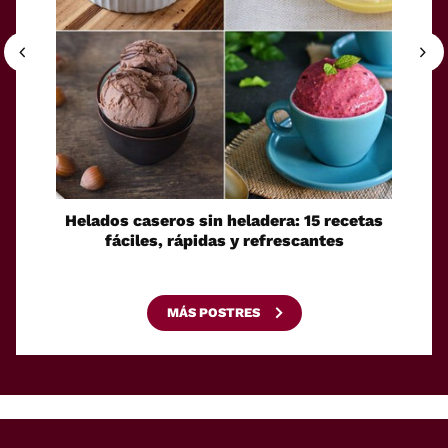
Helados caseros sin heladera: 15 recetas
Sei
fáciles, rápidas y refrescantes
cono
esca
MÁS POSTRES