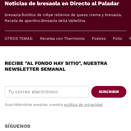
Noticias de bresaola en Directo al Paladar
bresaola:Rollitos de crêpe rellenos de queso crema y bresaola.
Receta de aperitivo.Bresaola della Valtellina
OTROS TEMAS:
Recetas con Thermomix
Postres
Pollo
RECIBE "AL FONDO HAY SITIO", NUESTRA
NEWSLETTER SEMANAL
SUSCRIBIR
Suscribiéndote aceptas nuestra
política de privacidad
SÍGUENOS