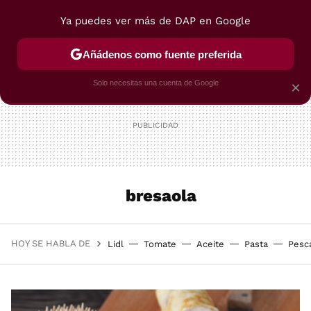
Ya puedes ver más de DAP en Google
MENÚ
NUEVO
Añádenos como fuente preferida
POSTRES
VIAJES
SELECCIÓN
VEGUI
Solo necesitas una cuenta de Google
×
bresaola
HOY SE HABLA DE
Lidl
Tomate
Aceite
Pasta
Pesc