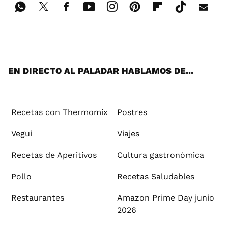
Wh
Twi
Fac
You
Inst
Pint
Flip
Tikt
E-
ats
tter
ebo
tub
agr
ere
boa
ok
mai
App
ok
e
am
st
rd
l
EN DIRECTO AL PALADAR HABLAMOS DE...
Recetas con Thermomix
Postres
Vegui
Viajes
Recetas de Aperitivos
Cultura gastronómica
Pollo
Recetas Saludables
Restaurantes
Amazon Prime Day junio
2026