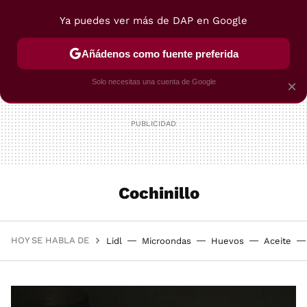
Ya puedes ver más de DAP en Google
MENÚ
NUEVO
Añádenos como fuente preferida
POSTRES
VIAJES
SELECCIÓN
VEGUI
Solo necesitas una cuenta de Google
×
Cochinillo
HOY SE HABLA DE
Lidl
Microondas
Huevos
Aceite