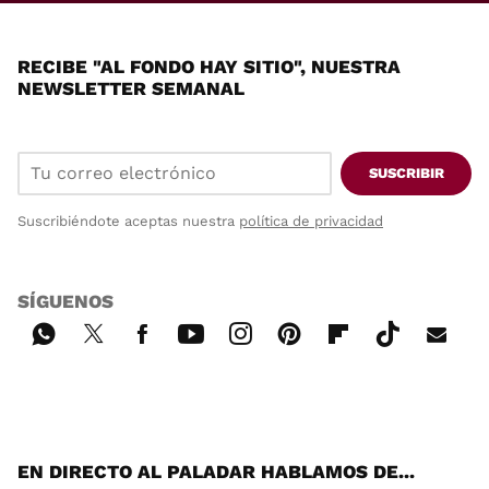
RECIBE "AL FONDO HAY SITIO", NUESTRA
NEWSLETTER SEMANAL
SUSCRIBIR
Suscribiéndote aceptas nuestra
política de privacidad
SÍGUENOS
Wh
Twi
Fac
You
Inst
Pint
Flip
Tikt
E-
ats
tter
ebo
tub
agr
ere
boa
ok
mai
App
ok
e
am
st
rd
l
EN DIRECTO AL PALADAR HABLAMOS DE...