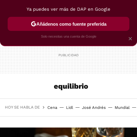
Ya puedes ver más de DAP en Google
MENÚ
NUEVO
Añádenos como fuente preferida
POSTRES
VIAJES
SELECCIÓN
VEGUI
Solo necesitas una cuenta de Google
×
equilibrio
HOY SE HABLA DE
Cena
Lidl
José Andrés
Mundial