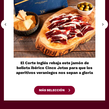
El Corte Inglés rebaja este jamón de
El a
bellota ibérico Cinco Jotas para que los
meno
aperitivos veraniegos nos sepan a gloria
asar d
MÁS SELECCIÓN