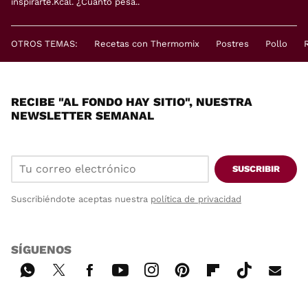
inspirarte.Kcal. ¿Cuánto pesa..
OTROS TEMAS:
Recetas con Thermomix
Postres
Pollo
RECIBE "AL FONDO HAY SITIO", NUESTRA
NEWSLETTER SEMANAL
SUSCRIBIR
Suscribiéndote aceptas nuestra
política de privacidad
SÍGUENOS
Wh
Twi
Fac
You
Inst
Pint
Flip
Tikt
E-