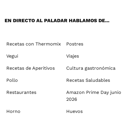
ats
tter
ebo
tub
agr
ere
boa
ok
mai
App
ok
e
am
st
rd
l
EN DIRECTO AL PALADAR HABLAMOS DE...
Recetas con Thermomix
Postres
Vegui
Viajes
Recetas de Aperitivos
Cultura gastronómica
Pollo
Recetas Saludables
Restaurantes
Amazon Prime Day junio
2026
Horno
Huevos