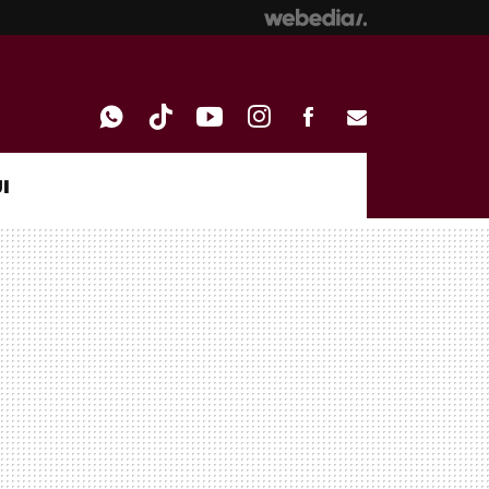
I
WHATSAPP
TIKTOK
YOUTUBE
INSTAGRAM
FACEBOOK
E-
MAIL