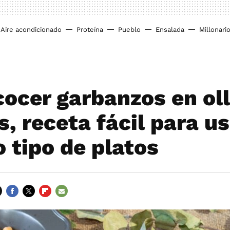
Aire acondicionado
Proteína
Pueblo
Ensalada
Millonari
ocer garbanzos en ol
, receta fácil para u
o tipo de platos
FACEBOOK
TWITTER
FLIPBOARD
E-
MAIL