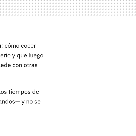
a
: cómo cocer
erio y que luego
cede con otras
los tiempos de
landos— y no se