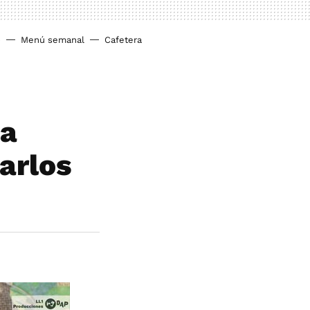
o
Menú semanal
Cafetera
la
sarlos