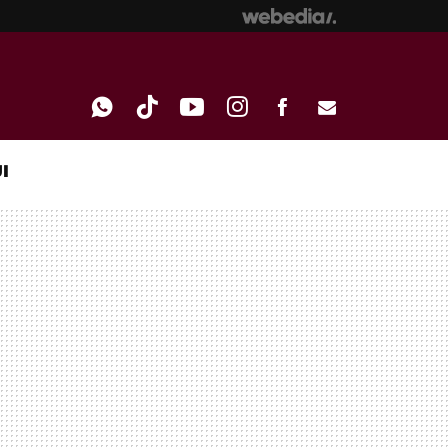
I
WHATSAPP
TIKTOK
YOUTUBE
INSTAGRAM
FACEBOOK
E-
MAIL