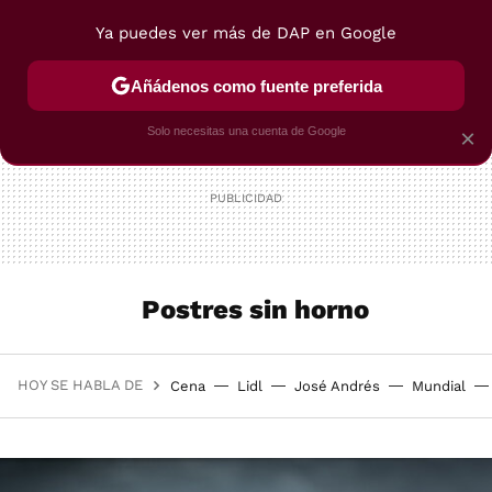
Ya puedes ver más de DAP en Google
MENÚ
NUEVO
Añádenos como fuente preferida
POSTRES
VIAJES
SELECCIÓN
VEGUI
Solo necesitas una cuenta de Google
×
Postres sin horno
HOY SE HABLA DE
Cena
Lidl
José Andrés
Mundial