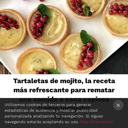
Tartaletas de mojito, la receta
más refrescante para rematar
una comida o cena copiosa
Utilizamos cookies de terceros para generar
(vídeo incluido)
estadísticas de audiencia y mostrar publicidad
×
personalizada analizando tu navegación. Si sigues
HACE 8 AÑOS
navegando estarás aceptando su uso.
Más información