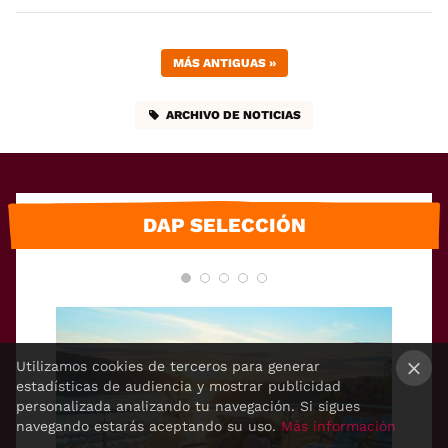
MÁS ANTIGUAS
»
ARCHIVO DE NOTICIAS
DAP SELECCIÓN
Utilizamos cookies de terceros para generar
estadísticas de audiencia y mostrar publicidad
×
personalizada analizando tu navegación. Si sigues
navegando estarás aceptando su uso.
Más información