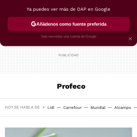
Ya puedes ver más de DAP en Google
MENÚ
NUEVO
Añádenos como fuente preferida
POSTRES
VIAJES
SELECCIÓN
VEGUI
Solo necesitas una cuenta de Google
×
Profeco
HOY SE HABLA DE
Lidl
Carrefour
Mundial
Alcampo