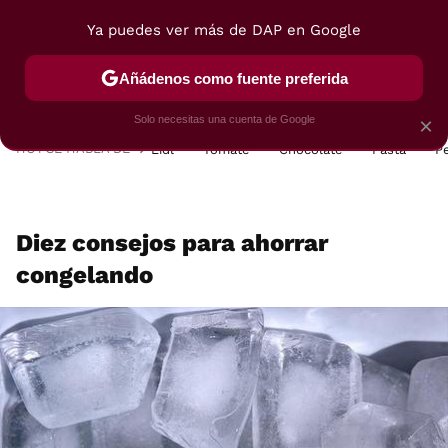
Ya puedes ver más de DAP en Google
MENÚ
NUEVO
Añádenos como fuente preferida
POSTRES
VIAJES
SELECCIÓN
VEGUI
Solo necesitas una cuenta de Google
×
HOY SE HABLA DE
Lidl
Tomate
Chocolate
Pasta
P
Diez consejos para ahorrar
congelando