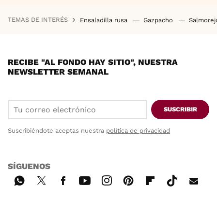
TEMAS DE INTERÉS
Ensaladilla rusa
Gazpacho
Salmore
RECIBE "AL FONDO HAY SITIO", NUESTRA
NEWSLETTER SEMANAL
SUSCRIBIR
Suscribiéndote aceptas nuestra
política de privacidad
SÍGUENOS
Wh
Twi
Fac
You
Inst
Pint
Flip
Tikt
E-
ats
tter
ebo
tub
agr
ere
boa
ok
mai