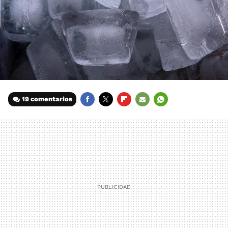
19 comentarios
FACEBOOK
TWITTER
FLIPBOARD
E-
WHATSAPP
MAIL