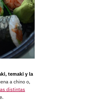
ki, temaki y la
uena a chino o,
las distintas
e.