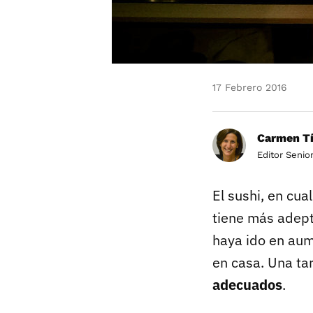
17 Febrero 2016
Carmen Tí
Editor Senio
El sushi, en cu
tiene más adept
haya ido en aum
en casa. Una ta
adecuados
.