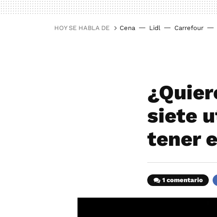
HOY SE HABLA DE
Cena
Lidl
Carrefour
¿Quiere
siete 
tener 
1 comentario
F