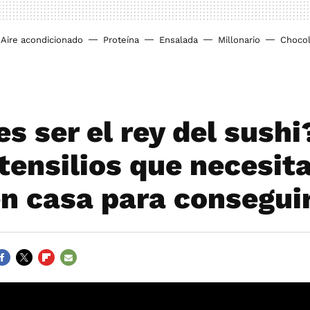
Aire acondicionado
Proteína
Ensalada
Millonario
Chocol
s ser el rey del sushi
utensilios que necesit
en casa para consegui
ACEBOOK
TWITTER
FLIPBOARD
E-
MAIL