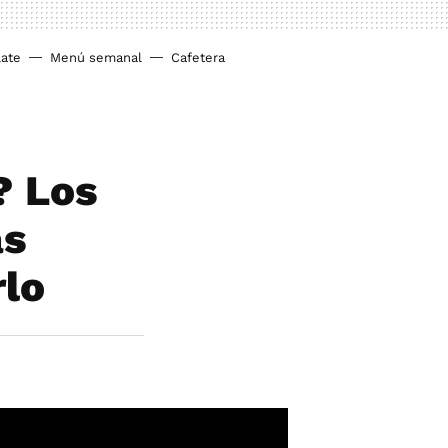
ate
Menú semanal
Cafetera
? Los
as
rlo