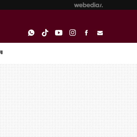
I
WHATSAPP
TIKTOK
YOUTUBE
INSTAGRAM
FACEBOOK
E-
MAIL