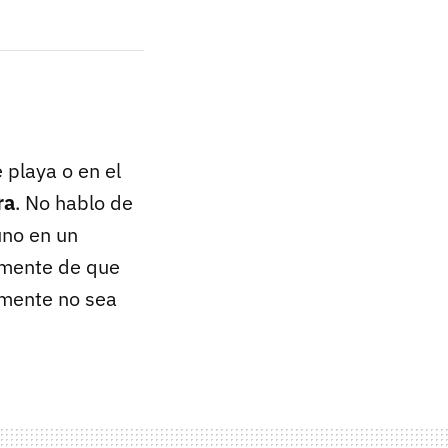
 playa o en el
ra
. No hablo de
uno en un
amente de que
amente no sea