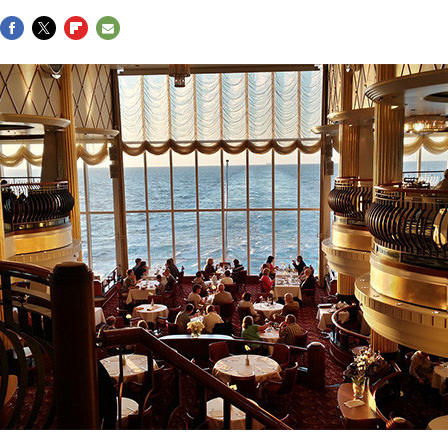
FACEBOOK
TWITTER
FLIPBOARD
E-
MAIL