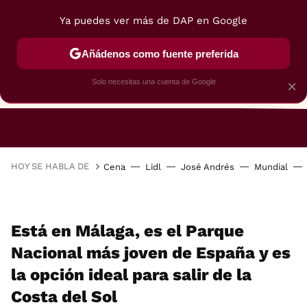
Ya puedes ver más de DAP en Google
Añádenos como fuente preferida
Solo necesitas una cuenta de Google
×
RESTAURANTES
GASTROGUÍA
48 HORAS
HOY SE HABLA DE
Cena
Lidl
José Andrés
Mundial
Está en Málaga, es el Parque
Nacional más joven de España y es
la opción ideal para salir de la
Costa del Sol