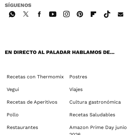
SÍGUENOS
Wh
Twi
Fac
You
Inst
Pint
Flip
Tikt
E-
ats
tter
ebo
tub
agr
ere
boa
ok
mai
App
ok
e
am
st
rd
l
EN DIRECTO AL PALADAR HABLAMOS DE...
Recetas con Thermomix
Postres
Vegui
Viajes
Recetas de Aperitivos
Cultura gastronómica
Pollo
Recetas Saludables
Restaurantes
Amazon Prime Day junio
2026