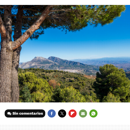
Sin comentarios
FACEBOOK
TWITTER
FLIPBOARD
E-
WHATSAPP
MAIL