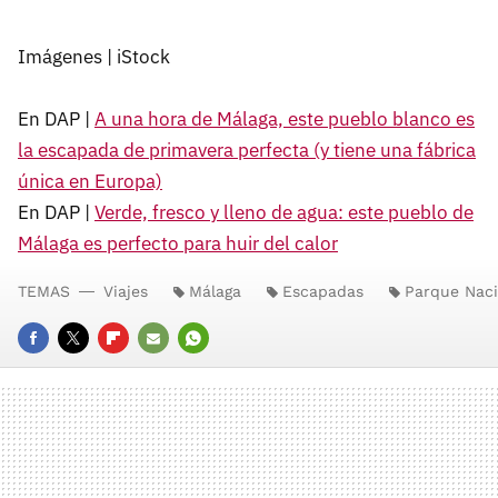
Imágenes | iStock
En DAP |
A una hora de Málaga, este pueblo blanco es
la escapada de primavera perfecta (y tiene una fábrica
única en Europa)
En DAP |
Verde, fresco y lleno de agua: este pueblo de
Málaga es perfecto para huir del calor
TEMAS
Viajes
Málaga
Escapadas
Parque Naci
FACEBOOK
TWITTER
FLIPBOARD
E-
WHATSAPP
MAIL