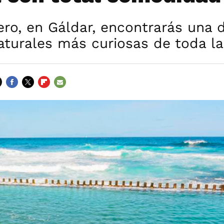
ero, en Gáldar, encontrarás una 
aturales más curiosas de toda la 
FACEBOOK
TWITTER
FLIPBOARD
E-
MAIL