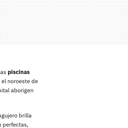
las
piscinas
n el noroeste de
pital aborigen
gujero brilla
 perfectas,