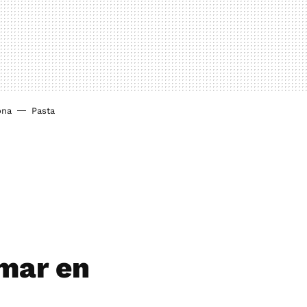
ona
Pasta
 mar en