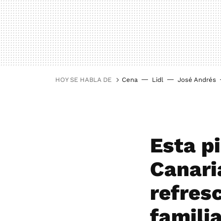
HOY SE HABLA DE
Cena
Lidl
José Andrés
Esta p
Canari
refres
famili