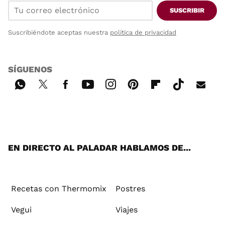
SUSCRIBIR
Suscribiéndote aceptas nuestra
política de privacidad
SÍGUENOS
Wh
Twi
Fac
You
Inst
Pint
Flip
Tikt
E-
ats
tter
ebo
tub
agr
ere
boa
ok
mai
App
ok
e
am
st
rd
l
EN DIRECTO AL PALADAR HABLAMOS DE...
Recetas con Thermomix
Postres
Vegui
Viajes