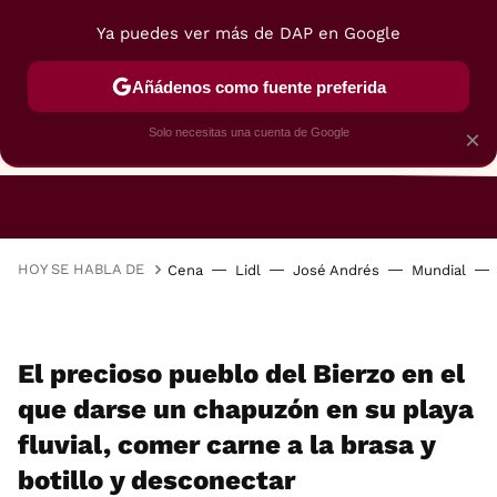
Ya puedes ver más de DAP en Google
Añádenos como fuente preferida
Solo necesitas una cuenta de Google
×
RESTAURANTES
GASTROGUÍA
48 HORAS
HOY SE HABLA DE
Cena
Lidl
José Andrés
Mundial
El precioso pueblo del Bierzo en el
que darse un chapuzón en su playa
fluvial, comer carne a la brasa y
botillo y desconectar