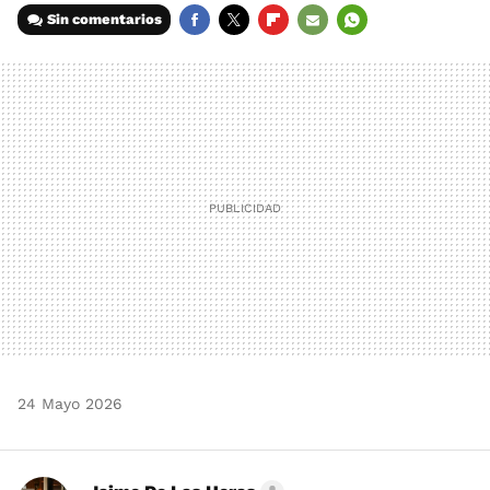
Sin comentarios
FACEBOOK
TWITTER
FLIPBOARD
E-
WHATSAPP
MAIL
24 Mayo 2026