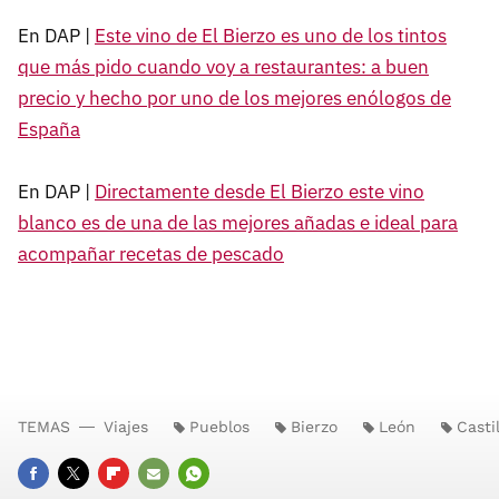
En DAP |
Este vino de El Bierzo es uno de los tintos
que más pido cuando voy a restaurantes: a buen
precio y hecho por uno de los mejores enólogos de
España
En DAP |
Directamente desde El Bierzo este vino
blanco es de una de las mejores añadas e ideal para
acompañar recetas de pescado
TEMAS
Viajes
Pueblos
Bierzo
León
Casti