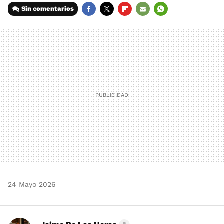
Sin comentarios
FACEBOOK
TWITTER
FLIPBOARD
E-
WHATSAPP
MAIL
24 Mayo 2026