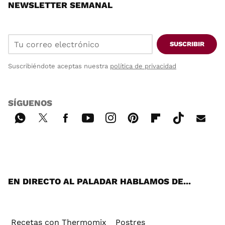
NEWSLETTER SEMANAL
SUSCRIBIR
Suscribiéndote aceptas nuestra
política de privacidad
SÍGUENOS
Wh
Twi
Fac
You
Inst
Pint
Flip
Tikt
E-
ats
tter
ebo
tub
agr
ere
boa
ok
mai
App
ok
e
am
st
rd
l
EN DIRECTO AL PALADAR HABLAMOS DE...
Recetas con Thermomix
Postres