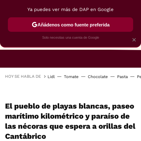
Ya puedes ver más de DAP en Google
Añádenos como fuente preferida
Solo necesitas una cuenta de Google
×
RESTAURANTES
GASTROGUÍA
48 HORAS
HOY SE HABLA DE
Lidl
Tomate
Chocolate
Pasta
P
El pueblo de playas blancas, paseo
marítimo kilométrico y paraíso de
las nécoras que espera a orillas del
Cantábrico