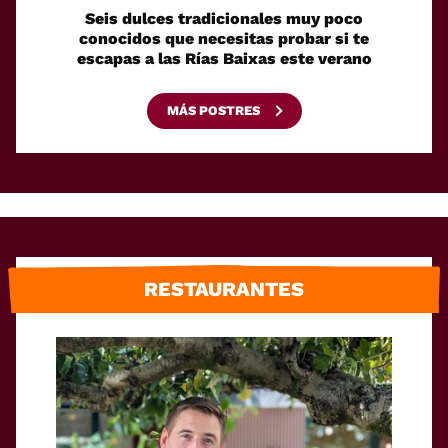
Seis dulces tradicionales muy poco
Cóm
conocidos que necesitas probar si te
fácilm
escapas a las Rías Baixas este verano
MÁS POSTRES
RESTAURANTES