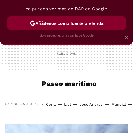
Ya puedes ver más de DAP en Google
MENÚ
NUEVO
Añádenos como fuente preferida
POSTRES
VIAJES
SELECCIÓN
VEGUI
Solo necesitas una cuenta de Google
×
Paseo marítimo
HOY SE HABLA DE
Cena
Lidl
José Andrés
Mundial