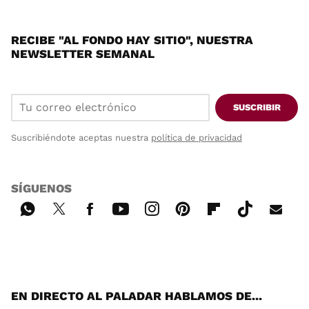
RECIBE "AL FONDO HAY SITIO", NUESTRA
NEWSLETTER SEMANAL
SUSCRIBIR
Suscribiéndote aceptas nuestra
política de privacidad
SÍGUENOS
Wh
Twi
Fac
You
Inst
Pint
Flip
Tikt
E-
ats
tter
ebo
tub
agr
ere
boa
ok
mai
App
ok
e
am
st
rd
l
EN DIRECTO AL PALADAR HABLAMOS DE...