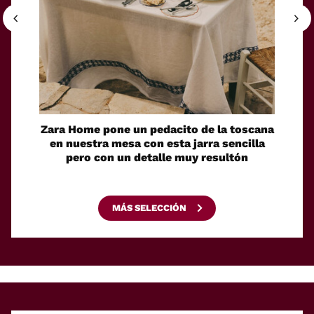
Zara Home pone un pedacito de la toscana
El 
en nuestra mesa con esta jarra sencilla
bello
pero con un detalle muy resultón
aperi
MÁS SELECCIÓN