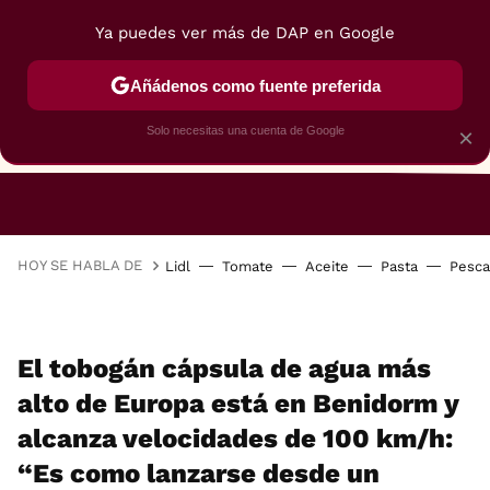
Ya puedes ver más de DAP en Google
Añádenos como fuente preferida
Solo necesitas una cuenta de Google
×
RESTAURANTES
GASTROGUÍA
48 HORAS
HOY SE HABLA DE
Lidl
Tomate
Aceite
Pasta
Pesc
El tobogán cápsula de agua más
alto de Europa está en Benidorm y
alcanza velocidades de 100 km/h:
“Es como lanzarse desde un