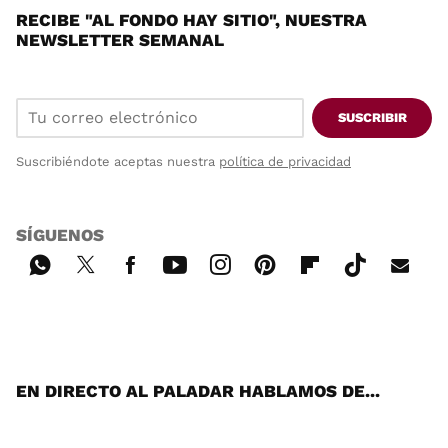
RECIBE "AL FONDO HAY SITIO", NUESTRA
NEWSLETTER SEMANAL
SUSCRIBIR
Suscribiéndote aceptas nuestra
política de privacidad
SÍGUENOS
Wh
Twi
Fac
You
Inst
Pint
Flip
Tikt
E-
ats
tter
ebo
tub
agr
ere
boa
ok
mai
App
ok
e
am
st
rd
l
EN DIRECTO AL PALADAR HABLAMOS DE...