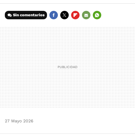
Sin comentarios
FACEBOOK
TWITTER
FLIPBOARD
E-
WHATSAPP
MAIL
27 Mayo 2026