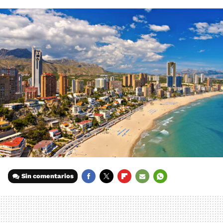
Sin comentarios
FACEBOOK
TWITTER
FLIPBOARD
E-
WHATSAPP
MAIL