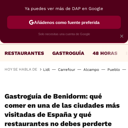
Ya puedes ver más de DAP en Google
MENÚ
NUEVO
Añádenos como fuente preferida
Solo necesitas una cuenta de Google
×
RESTAURANTES
GASTROGUÍA
48 HORAS
HOY SE HABLA DE
Lidl
Carrefour
Alcampo
Pueblo
Gastroguía de Benidorm: qué
comer en una de las ciudades más
visitadas de España y qué
restaurantes no debes perderte