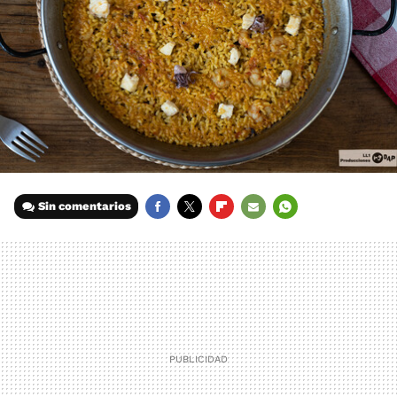
Sin comentarios
FACEBOOK
TWITTER
FLIPBOARD
E-
WHATSAPP
MAIL