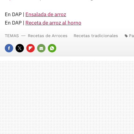
En DAP |
Ensalada de arroz
En DAP |
Receta de arroz al horno
TEMAS
Recetas de Arroces
Recetas tradicionales
Pa
FACEBOOK
TWITTER
FLIPBOARD
E-
WHATSAPP
MAIL