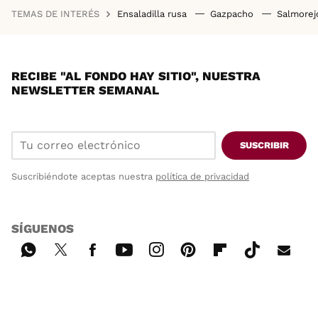
TEMAS DE INTERÉS
Ensaladilla rusa
Gazpacho
Salmore
RECIBE "AL FONDO HAY SITIO", NUESTRA
NEWSLETTER SEMANAL
SUSCRIBIR
Suscribiéndote aceptas nuestra
política de privacidad
SÍGUENOS
Wh
Twi
Fac
You
Inst
Pint
Flip
Tikt
E-
ats
tter
ebo
tub
agr
ere
boa
ok
mai
App
ok
e
am
st
rd
l