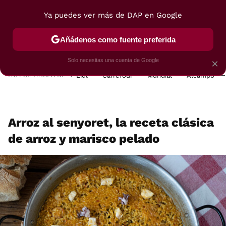
Ya puedes ver más de DAP en Google
MENÚ
NUEVO
Añádenos como fuente preferida
POSTRES
VIAJES
SELECCIÓN
VEGUI
Solo necesitas una cuenta de Google
×
HOY SE HABLA DE
Lidl
Carrefour
Mundial
Alcampo
Arroz al senyoret, la receta clásica
de arroz y marisco pelado