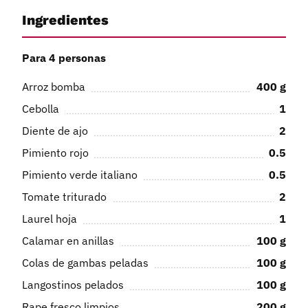
Ingredientes
Para 4 personas
Arroz bomba
400
g
Cebolla
1
Diente de ajo
2
Pimiento rojo
0.5
Pimiento verde italiano
0.5
Tomate triturado
2
Laurel hoja
1
Calamar en anillas
100
g
Colas de gambas peladas
100
g
Langostinos pelados
100
g
Rape fresco limpios
200
g