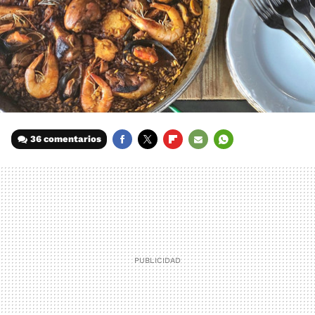
36 comentarios
FACEBOOK
TWITTER
FLIPBOARD
E-
WHATSAPP
MAIL