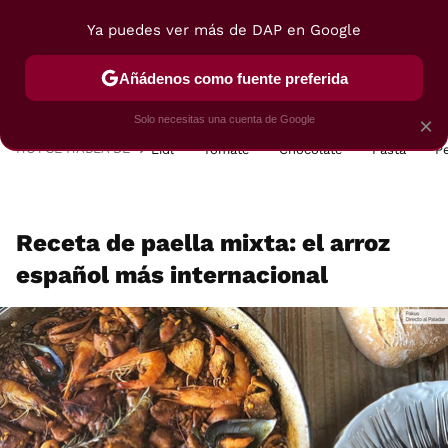
Ya puedes ver más de DAP en Google
MENÚ
NUEVO
Añádenos como fuente preferida
POSTRES
VIAJES
SELECCIÓN
VEGUI
Solo necesitas una cuenta de Google
×
HOY SE HABLA DE
Lidl
Tomate
Chocolate
Pasta
P
Receta de paella mixta: el arroz
español más internacional