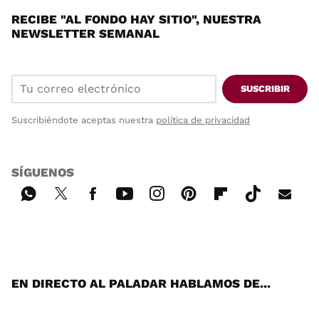
RECIBE "AL FONDO HAY SITIO", NUESTRA
NEWSLETTER SEMANAL
SUSCRIBIR
Suscribiéndote aceptas nuestra
política de privacidad
SÍGUENOS
Wh
Twi
Fac
You
Inst
Pint
Flip
Tikt
E-
ats
tter
ebo
tub
agr
ere
boa
ok
mai
App
ok
e
am
st
rd
l
EN DIRECTO AL PALADAR HABLAMOS DE...