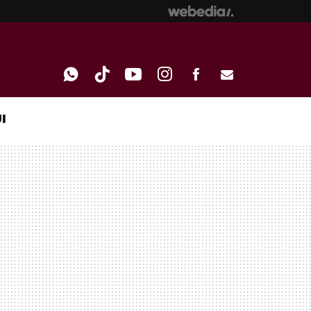
I
WHATSAPP
TIKTOK
YOUTUBE
INSTAGRAM
FACEBOOK
E-
MAIL