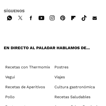
SÍGUENOS
Wh
Twi
Fac
You
Inst
Pint
Flip
Tikt
E-
ats
tter
ebo
tub
agr
ere
boa
ok
mai
App
ok
e
am
st
rd
l
EN DIRECTO AL PALADAR HABLAMOS DE...
Recetas con Thermomix
Postres
Vegui
Viajes
Recetas de Aperitivos
Cultura gastronómica
Pollo
Recetas Saludables