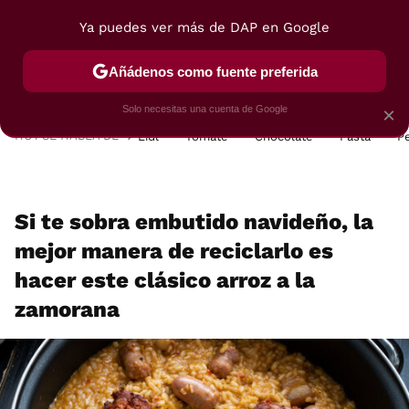
Ya puedes ver más de DAP en Google
MENÚ
NUEVO
Añádenos como fuente preferida
POSTRES
VIAJES
SELECCIÓN
VEGUI
Solo necesitas una cuenta de Google
×
HOY SE HABLA DE
Lidl
Tomate
Chocolate
Pasta
P
Si te sobra embutido navideño, la
mejor manera de reciclarlo es
hacer este clásico arroz a la
zamorana