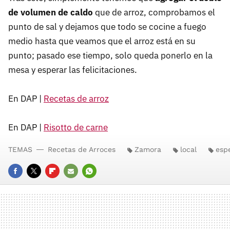
de volumen de caldo
que de arroz, comprobamos el
punto de sal y dejamos que todo se cocine a fuego
medio hasta que veamos que el arroz está en su
punto; pasado ese tiempo, solo queda ponerlo en la
mesa y esperar las felicitaciones.
En DAP |
Recetas de arroz
En DAP |
Risotto de carne
TEMAS
Recetas de Arroces
Zamora
local
esp
FACEBOOK
TWITTER
FLIPBOARD
E-
WHATSAPP
MAIL