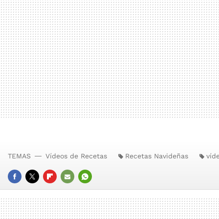
TEMAS
Vídeos de Recetas
Recetas Navideñas
víd
FACEBOOK
TWITTER
FLIPBOARD
E-
WHATSAPP
MAIL