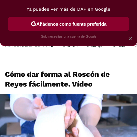
Ya puedes ver más de DAP en Google
MENÚ
NUEVO
Añádenos como fuente preferida
POSTRES
VIAJES
SELECCIÓN
VEGUI
Solo necesitas una cuenta de Google
×
HOY SE HABLA DE
Lidl
Tenerife
Alcampo
Azúcar
G
Cómo dar forma al Roscón de
Reyes fácilmente. Vídeo