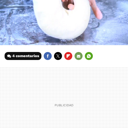
4 comentarios
FACEBOOK
TWITTER
FLIPBOARD
E-
WHATSAPP
MAIL