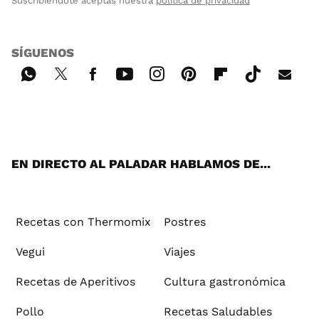
Suscribiéndote aceptas nuestra
política de privacidad
SÍGUENOS
Wh
Twi
Fac
You
Inst
Pint
Flip
Tikt
E-
ats
tter
ebo
tub
agr
ere
boa
ok
mai
App
ok
e
am
st
rd
l
EN DIRECTO AL PALADAR HABLAMOS DE...
Recetas con Thermomix
Postres
Vegui
Viajes
Recetas de Aperitivos
Cultura gastronómica
Pollo
Recetas Saludables