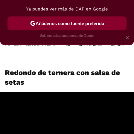
Ya puedes ver más de DAP en Google
MENÚ
NUEVO
Añádenos como fuente preferida
POSTRES
VIAJES
SELECCIÓN
VEGUI
Solo necesitas una cuenta de Google
×
HOY SE HABLA DE
Cena
Lidl
José Andrés
Mundial
Redondo de ternera con salsa de
setas