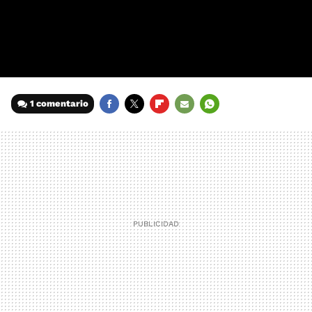
1 comentario
FACEBOOK
TWITTER
FLIPBOARD
E-
WHATSAPP
MAIL