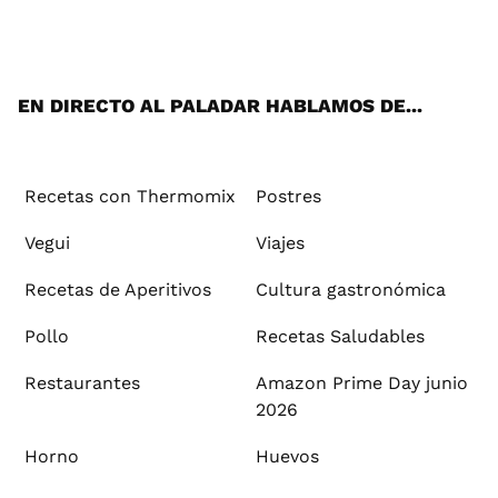
ats
tter
ebo
tub
agr
ere
boa
ok
mai
App
ok
e
am
st
rd
l
EN DIRECTO AL PALADAR HABLAMOS DE...
Recetas con Thermomix
Postres
Vegui
Viajes
Recetas de Aperitivos
Cultura gastronómica
Pollo
Recetas Saludables
Restaurantes
Amazon Prime Day junio
2026
Horno
Huevos