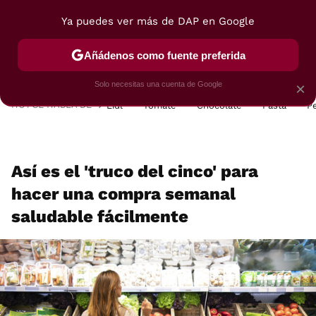
Ya puedes ver más de DAP en Google
MENÚ
NUEVO
Añádenos como fuente preferida
POSTRES
VIAJES
SELECCIÓN
VEGUI
Solo necesitas una cuenta de Google
×
HOY SE HABLA DE
Lidl
Tomate
Chocolate
Pasta
P
Así es el 'truco del cinco' para
hacer una compra semanal
saludable fácilmente