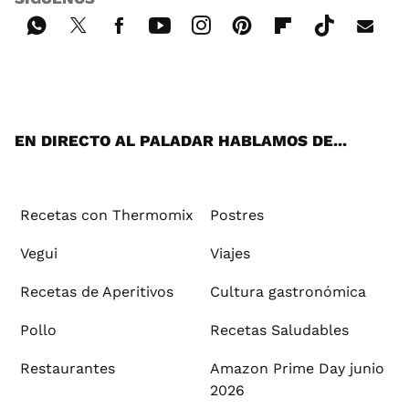
Wh
Twi
Fac
You
Inst
Pint
Flip
Tikt
E-
ats
tter
ebo
tub
agr
ere
boa
ok
mai
App
ok
e
am
st
rd
l
EN DIRECTO AL PALADAR HABLAMOS DE...
Recetas con Thermomix
Postres
Vegui
Viajes
Recetas de Aperitivos
Cultura gastronómica
Pollo
Recetas Saludables
Restaurantes
Amazon Prime Day junio
2026