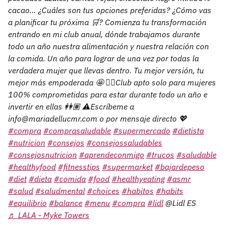
cacao… ¿Cuáles son tus opciones preferidas? ¿Cómo vas
a planificar tu próxima 🛒? Comienza tu transformación
entrando en mi club anual, dónde trabajamos durante
todo un año nuestra alimentación y nuestra relación con
la comida. Un año para lograr de una vez por todas la
verdadera mujer que llevas dentro. Tu mejor versión, tu
mejor más empoderada 🤩 👉🏽Club apto solo para mujeres
100% comprometidas para estar durante todo un año e
invertir en ellas 👭🏽 ⚠️Escríbeme a
info@mariadellucmr.com o por mensaje directo 💖
#compra
#comprasaludable
#supermercado
#dietista
#nutricion
#consejos
#consejossaludables
#consejosnutricion
#aprendeconmigo
#trucos
#saludable
#healthyfood
#fitnesstips
#supermarket
#bajardepeso
#diet
#dieta
#comida
#food
#healthyeating
#asmr
#salud
#saludmental
#choices
#habitos
#habits
#equilibrio
#balance
#menu
#compra
#lidl
@Lidl ES
♬ LALA - Myke Towers