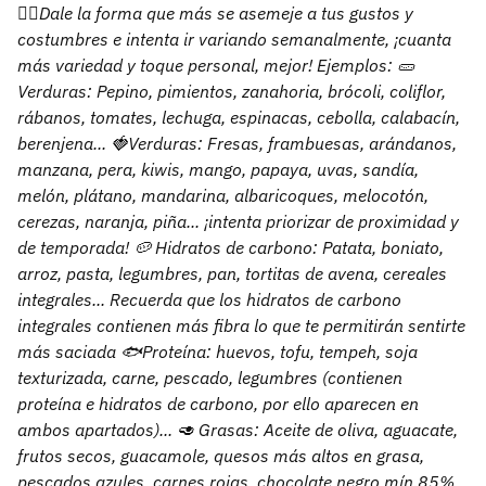
👉🏽Dale la forma que más se asemeje a tus gustos y
costumbres e intenta ir variando semanalmente, ¡cuanta
más variedad y toque personal, mejor! Ejemplos: 🥒
Verduras: Pepino, pimientos, zanahoria, brócoli, coliflor,
rábanos, tomates, lechuga, espinacas, cebolla, calabacín,
berenjena... 🍓Verduras: Fresas, frambuesas, arándanos,
manzana, pera, kiwis, mango, papaya, uvas, sandía,
melón, plátano, mandarina, albaricoques, melocotón,
cerezas, naranja, piña... ¡intenta priorizar de proximidad y
de temporada! 🥔 Hidratos de carbono: Patata, boniato,
arroz, pasta, legumbres, pan, tortitas de avena, cereales
integrales... Recuerda que los hidratos de carbono
integrales contienen más fibra lo que te permitirán sentirte
más saciada 🐟Proteína: huevos, tofu, tempeh, soja
texturizada, carne, pescado, legumbres (contienen
proteína e hidratos de carbono, por ello aparecen en
ambos apartados)... 🥑 Grasas: Aceite de oliva, aguacate,
frutos secos, guacamole, quesos más altos en grasa,
pescados azules, carnes rojas, chocolate negro mín.85%