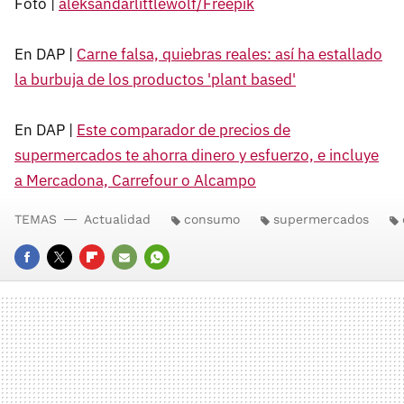
Foto |
aleksandarlittlewolf/Freepik
En DAP |
Carne falsa, quiebras reales: así ha estallado
la burbuja de los productos 'plant based'
En DAP |
Este comparador de precios de
supermercados te ahorra dinero y esfuerzo, e incluye
a Mercadona, Carrefour o Alcampo
TEMAS
Actualidad
consumo
supermercados
FACEBOOK
TWITTER
FLIPBOARD
E-
WHATSAPP
MAIL